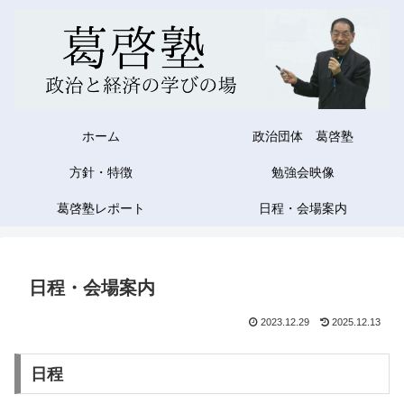
ホーム
政治団体 葛啓塾
方針・特徴
勉強会映像
葛啓塾レポート
日程・会場案内
日程・会場案内
2023.12.29
2025.12.13
日程