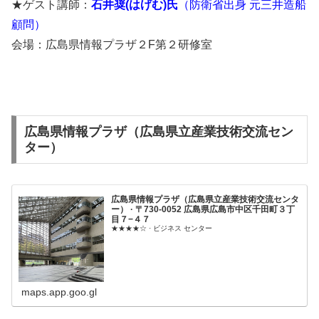
★ゲスト講師：
石井奨
(
はげむ
)
氏
（防衛省出身 元三井造船
顧問）
会場：広島県情報プラザ２F第２研修室
広島県情報プラザ（広島県立産業技術交流セン
ター）
広島県情報プラザ（広島県立産業技術交流センタ
ー） · 〒730-0052 広島県広島市中区千田町３丁
目７−４７
★★★★☆ · ビジネス センター
maps.app.goo.gl