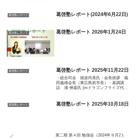
葛啓塾レポート(2024年6月22日)
葛啓塾レポート
葛啓塾レポート 2026年1月24日
葛啓塾レポート
葛啓塾レポート 2025年11月22日
葛啓塾レポート
・総合司会 徳楽尚美氏・会長挨拶 蔵
田義雄会長（東広島前市長）・基調講
話 浦 伸嘉氏 (㈱ドラゴンフライズ代表
取締役社長)・佐々木寿吉氏（前広島市議
会議長、葛啓塾顧問）・呉市議会議員
岡崎源太郎氏・広島市議会議員 亀井一
葛啓塾レポート 2025年10月18日
葛啓塾レポート
夫氏・坂町議会員 折...
第二期 第４回 勉強会（2024年９月2１