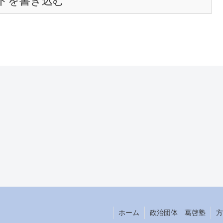
トを書き込む
ホーム
政治団体 葛啓塾
方