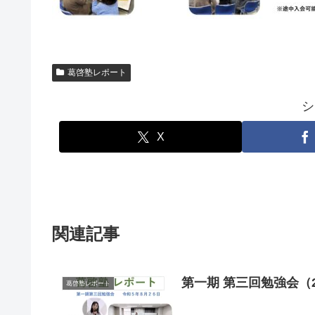
葛啓塾レポート
シ
X
関連記事
第一期 第三回勉強会（202
葛啓塾レポート